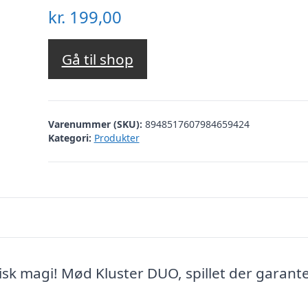
kr.
199,00
Gå til shop
Varenummer (SKU):
8948517607984659424
Kategori:
Produkter
isk magi! Mød Kluster DUO, spillet der garant