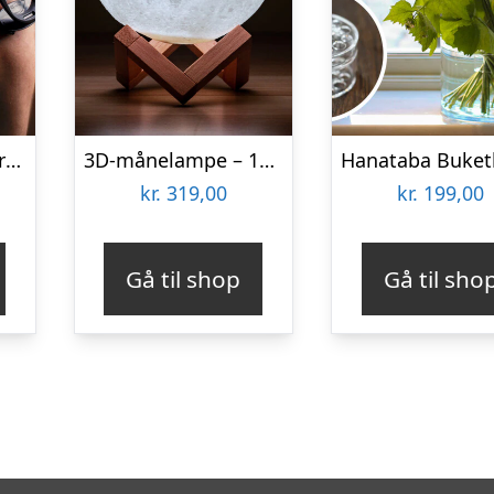
Bakblade 2.0 baberskraber til ryggen
3D-månelampe – 15 cm – 16 Farver – Spralla
kr.
319,00
kr.
199,00
Gå til shop
Gå til sho