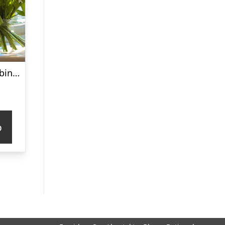
Hanataba Buketbinder
p