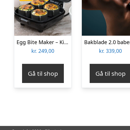
Egg Bite Maker – KitchPro
kr.
249,00
kr.
339,00
Gå til shop
Gå til shop