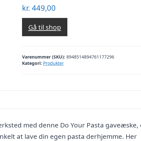
kr.
449,00
Gå til shop
Varenummer (SKU):
8948514894761177296
Kategori:
Produkter
aværksted med denne Do Your Pasta gaveæske,
enkelt at lave din egen pasta derhjemme. Her