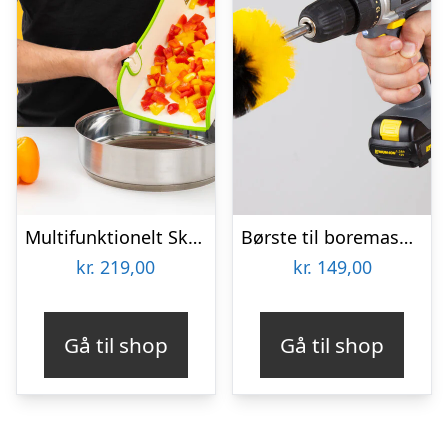
Multifunktionelt Skærebræt – KitchPro
Børste til boremaskine 3-pak – Wibbri
kr.
219,00
kr.
149,00
Gå til shop
Gå til shop