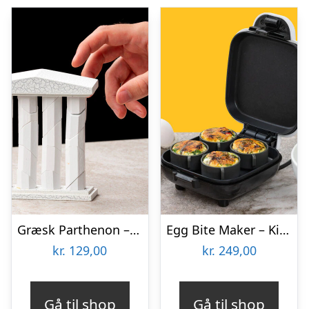
Græsk Parthenon – Træpuslespil
Egg Bite Maker – KitchPro
kr.
129,00
kr.
249,00
Gå til shop
Gå til shop