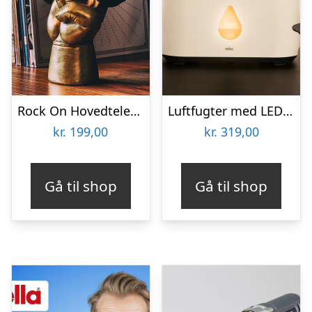
Rock On Hovedtelefonholder
Luftfugter med LED-flamme – Zenkuru
kr.
199,00
kr.
319,00
Gå til shop
Gå til shop